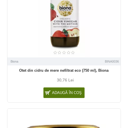
Biona
BINA0036
Otet din cidru de mere nefiltrat eco (750 ml), Biona
30,76 Lei
ADAUGĂ ÎN COŞ