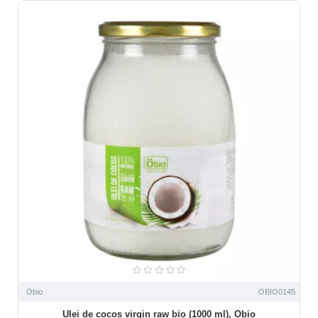
Obio
OBIO0145
Ulei de cocos virgin raw bio (1000 ml), Obio