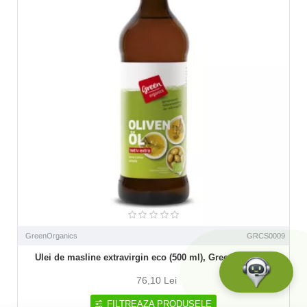
GreenOrganics
GRCS0009
Ulei de masline extravirgin eco (500 ml), GreenOrganics
76,10 Lei
FILTREAZA PRODUSELE