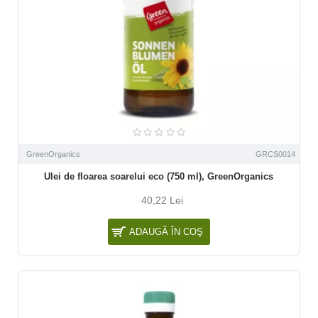
GreenOrganics
GRCS0014
Ulei de floarea soarelui eco (750 ml), GreenOrganics
40,22 Lei
ADAUGĂ ÎN COŞ