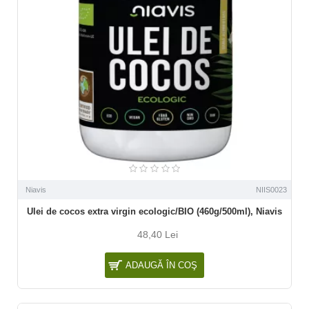
Niavis
NIIS0023
Ulei de cocos extra virgin ecologic/BIO (460g/500ml), Niavis
48,40 Lei
ADAUGĂ ÎN COŞ