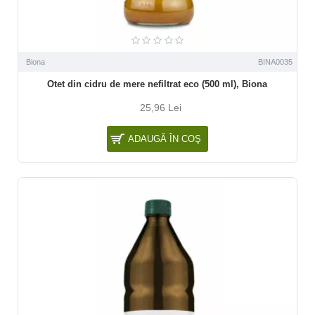
Biona
BINA0035
Otet din cidru de mere nefiltrat eco (500 ml), Biona
25,96 Lei
ADAUGĂ ÎN COŞ