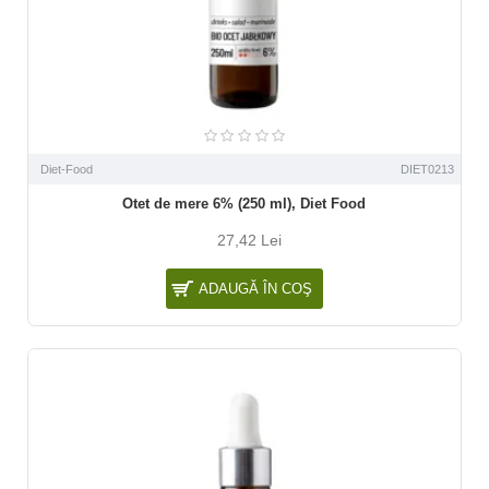
Diet-Food
DIET0213
Otet de mere 6% (250 ml), Diet Food
27,42 Lei
ADAUGĂ ÎN COŞ