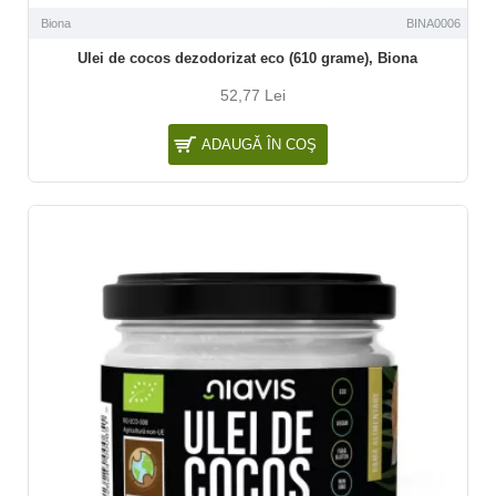
Biona
BINA0006
Ulei de cocos dezodorizat eco (610 grame), Biona
52,77 Lei
ADAUGĂ ÎN COŞ