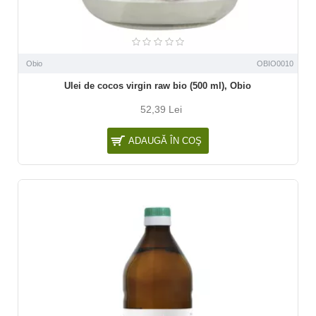
Obio
OBIO0010
Ulei de cocos virgin raw bio (500 ml), Obio
52,39 Lei
ADAUGĂ ÎN COŞ