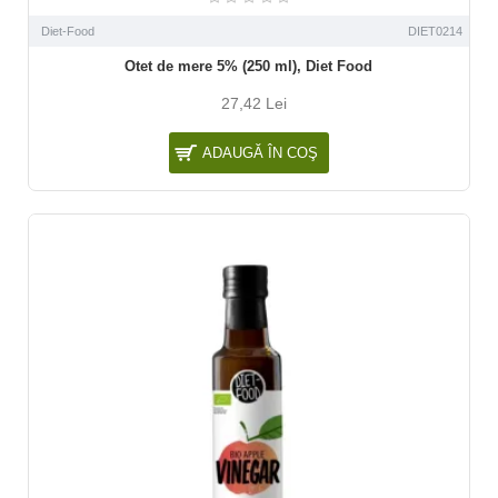
Diet-Food
DIET0214
Otet de mere 5% (250 ml), Diet Food
27,42 Lei
ADAUGĂ ÎN COŞ